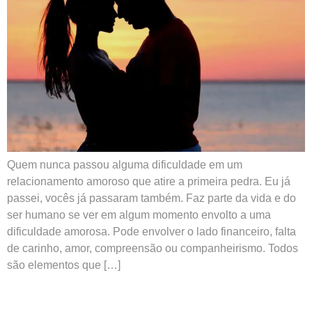
Quem nunca passou alguma dificuldade em um
relacionamento amoroso que atire a primeira pedra. Eu já
passei, vocês já passaram também. Faz parte da vida e do
ser humano se ver em algum momento envolto a uma
dificuldade amorosa. Pode envolver o lado financeiro, falta
de carinho, amor, compreensão ou companheirismo. Todos
são elementos que […]