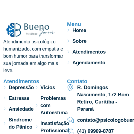
Menu
Home
Sobre
Atendimento psicológico
humanizado, com empatia e
Atendimentos
bom humor para transformar
Agendamento
sua jornada em algo mais
leve.
Atendimentos
Contato
Depressão
Vícios
R. Domingos
Nascimento, 172 Bom
Estresse
Problemas
Retiro, Curitiba -
com
Ansiedade
Paraná
Autoestima
Sindrome
contato@psicologobuen
Insatisfação
do Pânico
Profissional
(41) 99909-8787