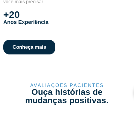
você mais precisar.
+
20
Anos Experiência
V
T
Conheça mais
AVALIAÇÕES PACIENTES
Ouça histórias de
mudanças positivas.