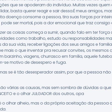
ões que se apoderam do indivíduo. Muitas vezes quem 
 lidar, basta querer reagir e sair dessa.É meus amigos, ma
ta doença consome a pessoa, tira suas forças por intei
ode ser mortal, pois a dor emocional que traz consigo é
zer as coisas começa a sumir, quando falo em ter forç
vidades como trabalho, estudo ou responsabilidades ma
da sua vida, receber ligações dos seus amigos e famil
abe mais o que inventar pra recusar convites, os mesmos
 barzinho, viagens, churrasco em família, aquele futebol
am-se motivo de desespero e fuga.
,mas se é tão desesperador assim, por que a pessoa não
 são várias as causas, mas sem sombra de dúvidas a que 
NCEITO e o olhar JULGADOR dos outros, opa
só o olhar alheio, mas o da própria aceitação da pessoa
da.