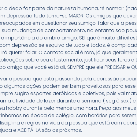
 o dedo faz parte da natureza humana, “é normal” (não d
 depressão tudo torna-se MAIOR. Os amigos que deveri
preocupados em questionar seu sumiço, falar que a pess
a sua mudança de comportamento, no entanto são pou
 a importância do ombro amigo. SEI que é muito difícil e
com depressão se esquiva de tudo e todos, é complicad
rá querer falar. O contato social é raro, já que geralme
explicações sobre seu afastamento, justificar seus furos 
 ao amigo que você está ali, SEMPRE que ele PRECISAR e QU
tivar a pessoa que está passando pela depressão procur
cio algumas ações podem ser bem proveitosas para esse 
empre sugiro esportes aeróbicos e coletivos, pois vai m
uma atividade de lazer durante a semana ( seg à sex ) e
seu hobby durante pelo menos uma hora. Peço aos meus
ínhamos na época de colégio, com horários para serem 
disciplina e regras na vida da pessoa que está com depr
ajuda e ACEITÁ-LA são os próximos.