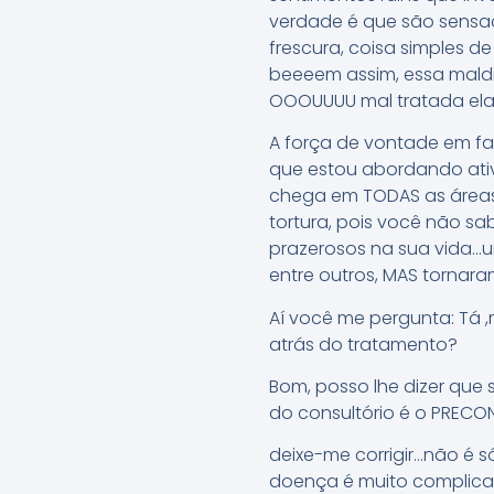
verdade é que são sensaç
frescura, coisa simples de
beeeem assim, essa maldi
OOOUUUU mal tratada ela p
A força de vontade em fa
que estou abordando ati
chega em TODAS as áreas 
tortura, pois você não s
prazerosos na sua vida…um
entre outros, MAS tornar
Aí você me pergunta: Tá 
atrás do tratamento?
Bom, posso lhe dizer que
do consultório é o PRECO
deixe-me corrigir…não é 
doença é muito complica