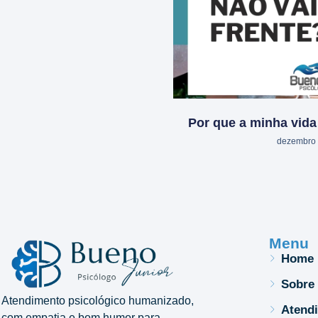
Por que a minha vida 
dezembro 
Menu
Home
Sobre
Atendimento psicológico humanizado,
Atend
com empatia e bom humor para