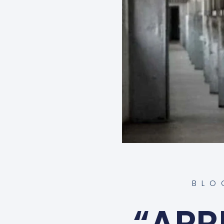
BLO
“APR