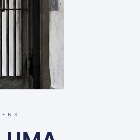
VENS
M UMA