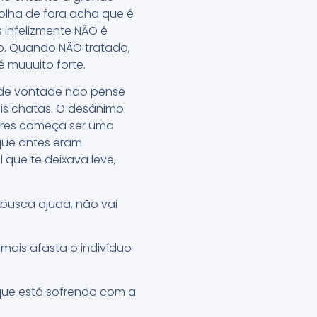
olha de fora acha que é
s infelizmente NÃO é
ro. Quando NÃO tratada,
 muuuito forte.
a de vontade não pense
is chatas. O desânimo
iares começa ser uma
 que antes eram
 que te deixava leve,
 busca ajuda, não vai
mais afasta o indivíduo
 que está sofrendo com a