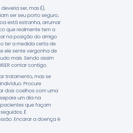
everia ser, mas É),
am ser seu porto seguro,
oa está estranha, arrumar
co que realmente tem a
star na posição do amigo
o ter a medida certa de
nte ele sente vergonha de
e tudo mais. Sendo assim
ISER contar contigo.
ar tratamento, mas se
indivíduo. Procure
atar dois coelhos com uma
 separe um dia na
 pacientes que façam
seguidos. É
essão. Encarar a doença é